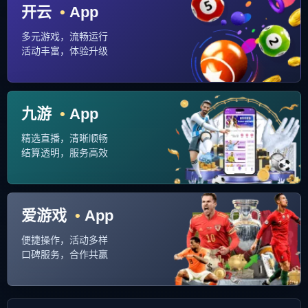
xjunn
球队战术分析/战绩预测
2025-09-13
3605
乔丹现身引发全场沸腾 当中场休息时刻到来，乔丹意外地
出现在了
开云体育下载
全明星赛的
开云体育
赛场上他
开云,kaiyun
的
开云
出现立刻引发了
开云体育官网
现场观众的
开云下载
热烈反
响，掌声和欢呼声此起彼伏乔丹也非常开心地与在场的球星们打
招呼，包括他的昔日队友“大虫”丹尼斯·罗德曼，两人进行了亲
切的叙旧此外，乔丹还试图偷袭“欧洲金童”卢卡·东契奇，这一
举动更是
开云体育下载
让现场。