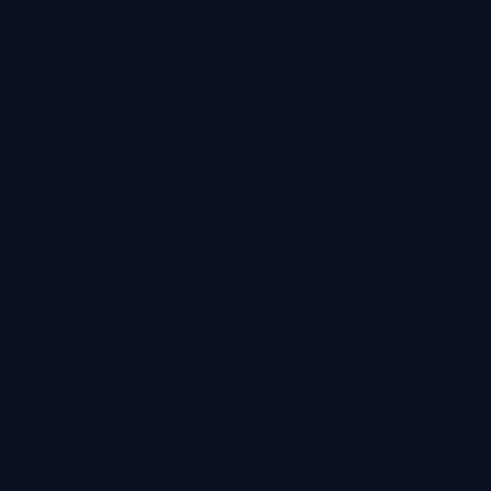
1、新疆队最该做的就是学习中超的上海海港队，在奥斯卡
的签约上，海港队很巧妙的让奥斯卡担任球队的副总，奥
斯卡再以副总的身份成；新疆...
xjunn
2025-11-11
471
5
没有更多内容
网站信息MAX
热门文章
开云-关于哈登在日本队比赛中出色防守，晋级下一阶段引
发热议！引发球迷热议的信息
开云-西亚卡姆与90激战澳大利亚队分钟，锐不可当胜负难