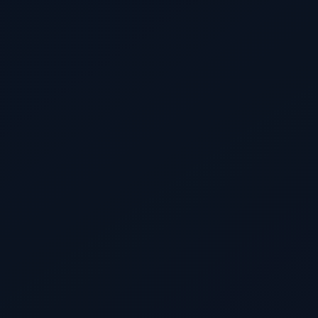
省80%!无视对方有没有U或者是否交易所,低于 2 TRX的都
是钓鱼的骗子- 复制地址
【THXfhfV6ThhYzt7d8mm4KL3dE5LWBbwb3s】转 2 TRX
即可0手续费转账!TG机器人: @jzzTRXbot 官网:
https://jzztrx.com
波场能量池代理 - 2 TRX=1次转账次数 直接节
省80%!无视对方有没有U或者是否交易所,低于 2 TRX的都
是钓鱼的骗子- 复制地址
【THXfhfV6ThhYzt7d8mm4KL3dE5LWBbwb3s】转 2 TRX
即可0手续费转账!TG机器人: @jzzTRXbot 官网:
https://jzztrx.com
波场转账节省手续费 - 2 TRX=1次转账
次数 直接节省80%!无视对方有没有U或者是否交易所,低于
2 TRX的都是钓鱼的骗子- 复制地址
【THXfhfV6ThhYzt7d8mm4KL3dE5LWBbwb3s】转 2 TRX
即可0手续费转账!TG机器人: @jzzTRXbot 官网:
https://jzztrx.com
标签列表