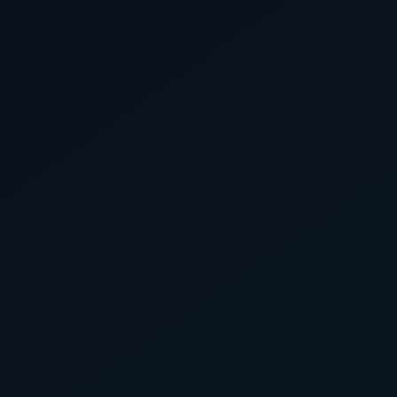
马刚豪
于 2025-01-10 19:36:49
回复
质量超出预期，非常值得购买，下次还会再来。 已经多次
购买了，一如既往的好，值得信赖的商家。
2K电影网
于 2025-12-08 15:36:33
回复
以后就跟楼主混了！https://www.2kdy.com
TRX能量租赁
于 2025-12-11 11:17:02
回复
TRX能量租赁 - 0.8TRX=13万能量 直接节省80%！无视对
方有没有U或者是否交易所- 复制地址
【TAZdAh5LU55aUPPZkgF4rupQwg6inQ5J5X】转 0.8
TRX即可0手续费转账！TG机器人频道：
@xingtahttps://www.23123.top/
网站信息
143
文章