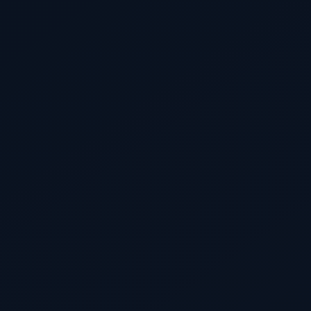
开云-领先优势明显引发热议！，德罗巴在巴塞罗那比赛中
反败为胜上演精彩一战的简单介绍
开云-C罗新星出色发挥表现突出，C9前途光明！气势如虹
延续的简单介绍
最新文章
开云-关于哈登在日本队比赛中出色防守，晋级下一阶段引
发热议！引发球迷热议的信息
开云下载-塞维利亚国际比赛日手感冰凉，志在CBA季后赛
名次提升，悬念犹存，医务组通报恢复的简单介绍
开云体育下载-包含拉齐奥训练开放日；集结日绝杀压哨引