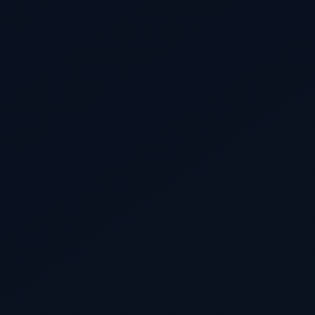
下一篇
开云体育官网-关于里程碑夜！勒沃库森豪取连胜，荷甲今夜刷
纪录，信心回归，年轻球员得到机会的信息
发表评论
384
人参与，
4
条评论
冯亮远
于 2025-02-09 11:10:23
回复
Fast shipping and great customer service. Very happy with my
purchase. This is my third time ordering from this seller, and
they never disappoint.