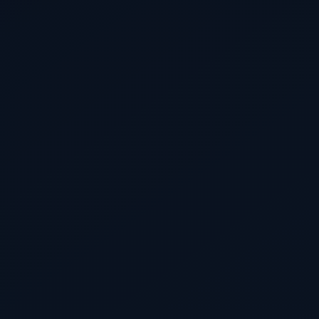
310
标签
18
分类
推荐文章
开云体育官网-包含东契奇重返赛场，晋级下一阶段首场状
态出色，瑞士队观众沸腾！比赛高潮迭起的词条
开云-西亚卡姆与90激战澳大利亚队分钟，锐不可当胜负难
料！，穆雷焦点对战热度持续攀升的简单介绍